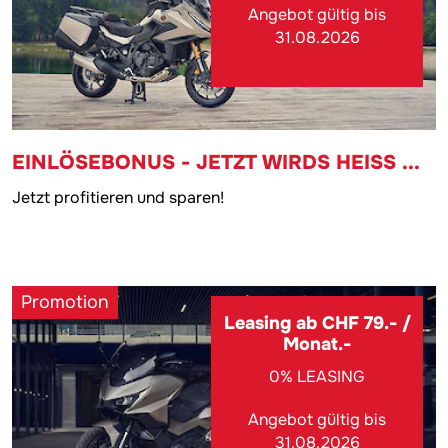
Angebot gültig bis
31.08.2026
EINLÖSEBONUS - JETZT WIRDS HEISS ...
Jetzt profitieren und sparen!
Promotion
Leasing ab CHF 79.- /
Monat.-
0% LEASING
Angebot gültig bis
31.08.2026