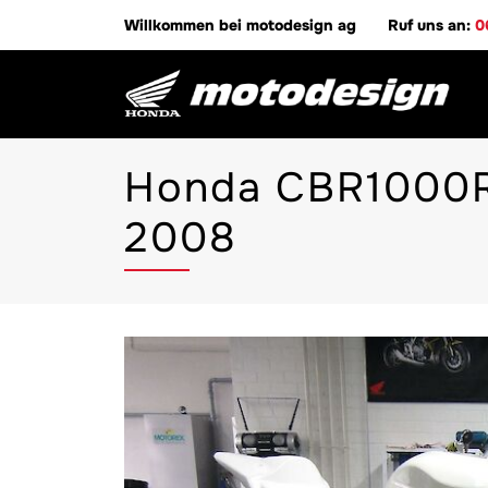
Willkommen bei motodesign ag
Ruf uns an:
0
Honda CBR1000R
2008