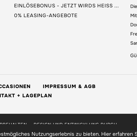
EINLÖSEBONUS - JETZT WIRDS HEISS ...
Di
0% LEASING-ANGEBOTE
Mi
Do
Fre
Sa
Gü
CCASIONEN
IMPRESSUM & AGB
TAKT + LAGEPLAN
ORBEHALTEN. - DESIGN UND ENTWICKLUNG DURCH
tmögliches Nutzungserlebnis zu bieten. Hier erfahren 