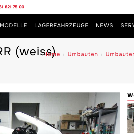
61 821 75 00
MODELLE
LAGERFAHRZEUGE
NEWS
SER
R (weiss)
Home
Umbauten
Umbaute
W